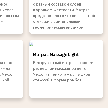
окос.
с разным составом слоев
в чехле
и уровнем жесткости. Матрасы
гинальным
представлены в чехле с пышной
ом.
стежкой с оригинальным
геометрическим рисунком.
Матрас Massage Light
матрас
Беспружинный матрас со слоем
симых
рельефной массажной пены.
. Чехол
Чехол из трикотажа с пышной
ышной
стежкой в форме ромбов.