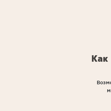
Как
Возм
м