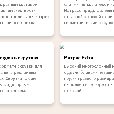
с разным составом
слоями: пена, латекс и к
ровнем жесткости.
Матрасы представлены 
представлены в четырех
с пышной стежкой с ори
 вариантах чехла.
геометрическим рисунк
nigma в скрутках
Матрас Extra
формате скрутки для
Высокий многослойный 
ания в рекламных
с двумя блоками незави
х. Скрутки так же
пружин разного размера
ы с одинарным
выполнен в велюре с п
м сложением.
стежкой.