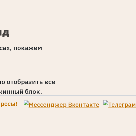
ид
сах, покажем
?
о отобразить все
жинный блок.
росы!