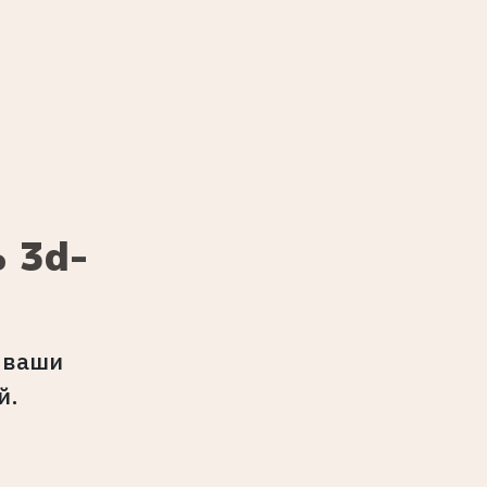
 3d-
 ваши
й.