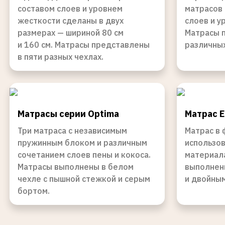
составом слоев и уровнем
матрасов 
жесткости сделаны в двух
слоев и у
размерах — шириной 80 см
Матрасы 
и 160 см. Матрасы представлены
различных
в пяти разных чехлах.
Матрасы серии Optima
Матрас E
Три матраса c независимым
Матрас в 
пружинным блоком и различным
использов
сочетанием слоев пены и кокоса.
материала
Матрасы выполнены в белом
выполнен
чехле с пышной стежкой и серым
и двойны
бортом.