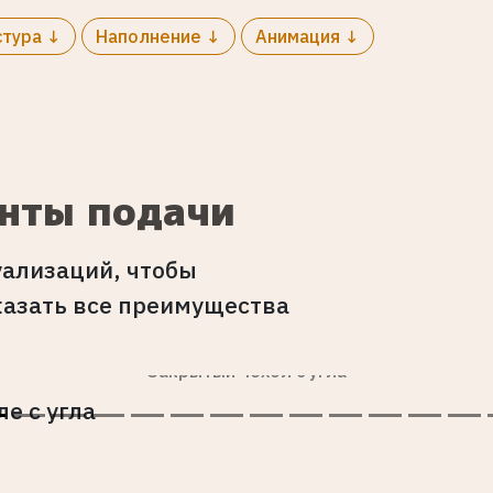
стура ↓
Наполнение ↓
Анимация ↓
анты подачи
ализаций, чтобы
азать все преимущества
Закрытый чехол с угла